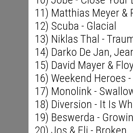
11) Matthias Meyer & 
12) Scuba - Glacial
13) Niklas Thal - Trau
14) Darko De Jan, Jean
15) David Mayer & Floy
16) Weekend Heroes -
17) Monolink - Swallo
18) Diversion - It Is Wha
19) Beswerda - Growi
20) Jos & Eli - Broken