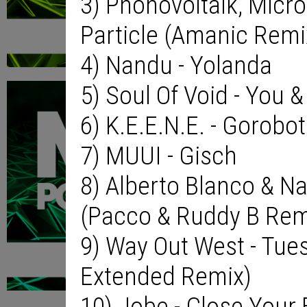
3) Phonovoltaik, Micro
Particle (Amanic Remi
4) Nandu - Yolanda
5) Soul Of Void - You 
6) K.E.E.N.E. - Gorob
7) MUUI - Gisch
8) Alberto Blanco & Na
(Pacco & Ruddy B Rem
9) Way Out West - Tue
Extended Remix)
10) Jobe - Close Your